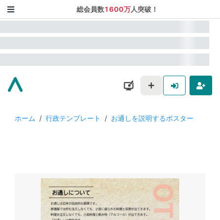
総会員数
1600万
人突破！
ホーム
/
行政テンプレート
/
お通しを説明するポスター