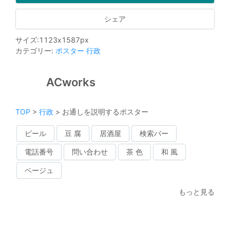
シェア
サイズ
:
1123
x
1587
px
カテゴリー
:
ポスター
行政
ACworks
TOP
>
行政
>
お通しを説明するポスター
ビール
豆 腐
居酒屋
検索バー
電話番号
問い合わせ
茶 色
和 風
ベージュ
もっと見る