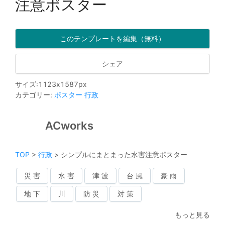
注意ポスター
このテンプレートを編集（無料）
シェア
サイズ
:
1123
x
1587
px
カテゴリー
:
ポスター
行政
ACworks
TOP
>
行政
>
シンプルにまとまった水害注意ポスター
災 害
水 害
津 波
台 風
豪 雨
地 下
川
防 災
対 策
もっと見る