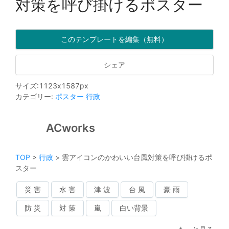
対策を呼び掛けるポスター
このテンプレートを編集（無料）
シェア
サイズ
:
1123
x
1587
px
カテゴリー
:
ポスター
行政
ACworks
TOP
>
行政
>
雲アイコンのかわいい台風対策を呼び掛けるポ
スター
災 害
水 害
津 波
台 風
豪 雨
防 災
対 策
嵐
白い背景