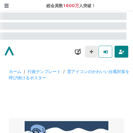
総会員数
1600万
人突破！
ホーム
/
行政テンプレート
/
雲アイコンのかわいい台風対策を
呼び掛けるポスター