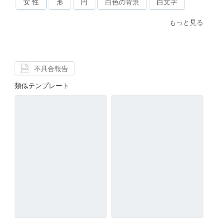
女 性
形
円
白色の背景
白文字
もっと見る
不具合報告
類似テンプレート