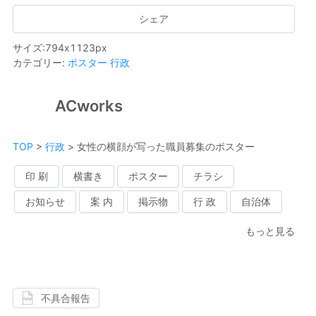
シェア
サイズ
:
794
x
1123
px
カテゴリー
:
ポスター
行政
ACworks
TOP
>
行政
>
女性の横顔が写った職員募集のポスター
印 刷
横書き
ポスター
チラシ
お知らせ
案 内
掲示物
行 政
自治体
もっと見る
不具合報告