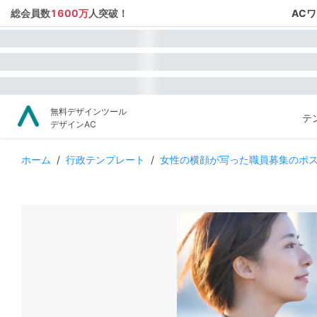
総会員数
1600万
人突破！
AC
無料デザインツール
テ
デザインAC
ホーム
/
行政テンプレート
/
女性の横顔が写った職員募集のポ