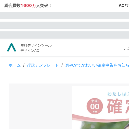
総会員数
1600万
人突破！
AC
無料デザインツール
テ
デザインAC
ホーム
/
行政テンプレート
/
爽やかでかわいい確定申告をお知