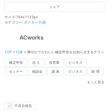
シェア
サイズ
:
794
x
1123
px
カテゴリー
:
ポスター
行政
ACworks
TOP
>
行政
>
爽やかでかわいい確定申告をお知らせするチラシ
確定申告
法 人
自営業
ビジネス
セミナー
相談会
講 座
ビジネス
経 理
もっと見る
不具合報告