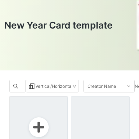
New Year Card template
N
Vertical/Horizontal
Creator Name