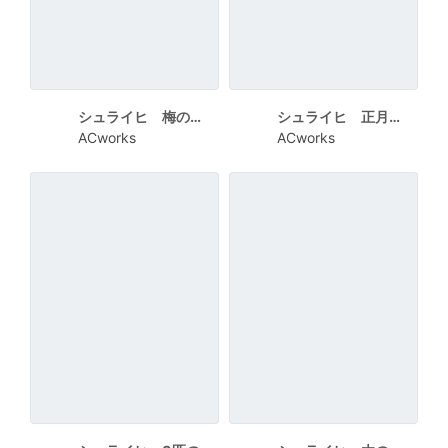
シュライヒ 梅の花に写真風のうさぎ 手書き文字でHAPPY NEW YEAR
シュライヒ 正月を迎えた2匹のうさぎ 上下余白でHAPPY NEW YEAR
ACworks
ACworks