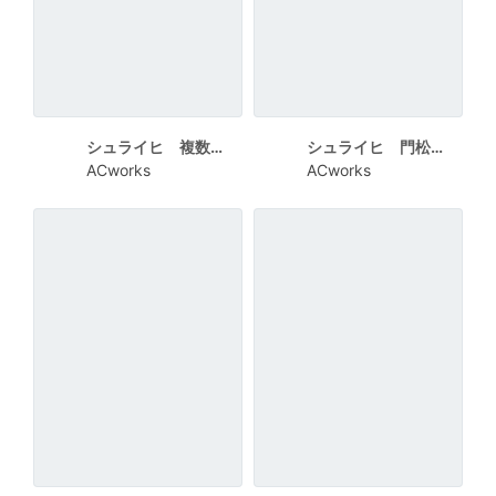
シュライヒ 複数の円にうさぎと正月モチーフ
シュライヒ 門松とうさぎ 城の丸枠にHAPPY NEW YEAR
ACworks
ACworks