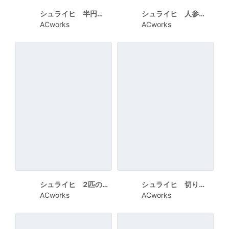
シュライヒ 半円で切り抜かれた中にうさぎ 筆記体でHAPPY NEW YEAR
シュライヒ 人参を目の前にしたたれ耳のうさぎ
ACworks
ACworks
シュライヒ 2匹のうさぎ うさぎロゴで2023
シュライヒ 切り抜かれた円に2匹のうさぎ 上下にオレンジライン
ACworks
ACworks