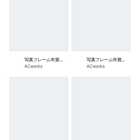
写真フレーム年賀状 くすんだ水色の鱗文様
写真フレーム年賀状 和風の植物
ACworks
ACworks