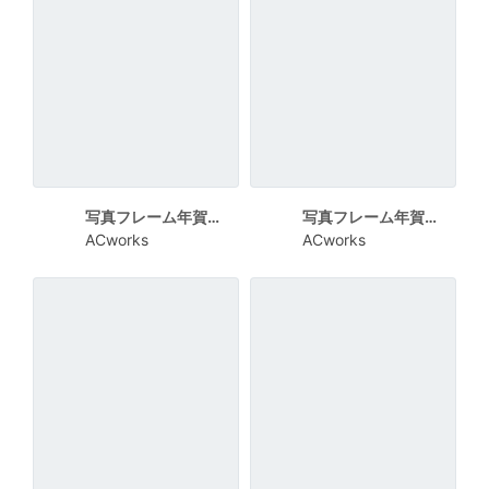
写真フレーム年賀状 ピンクの干支
写真フレーム年賀状 １２ヶ月分の写真用
ACworks
ACworks