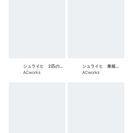
シュライヒ 2匹のうさぎ 黒ラインでうさぎのロゴ
シュライヒ 巣箱で正月準備をしているうさぎたち
ACworks
ACworks