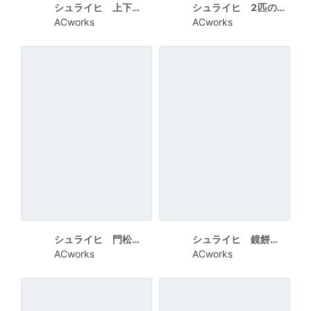
シュライヒ 上下に2匹のうさぎ 真ん中にHAPPY NEW YEAR
シュライヒ 2匹のうさぎ円で切り抜き
ACworks
ACworks
シュライヒ 門松とうさぎ 花柄背景
シュライヒ 鏡餅と並んだうさぎ ピンク背景でHAPPY NEW YEAR
ACworks
ACworks