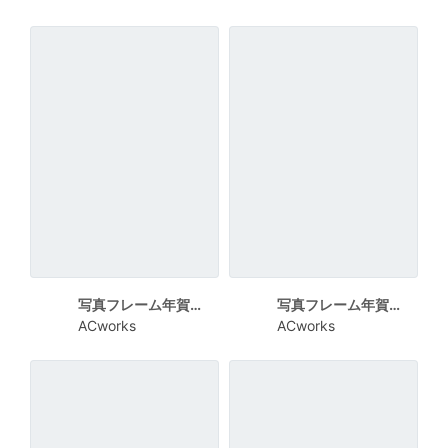
写真フレーム年賀状 平筆でオレンジの絵の具を塗ったようなフレーム
写真フレーム年賀状 タイル状に並んだ写真フレーム
ACworks
ACworks