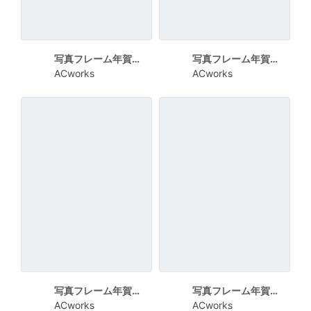
写真フレーム年賀状 全面写真の上にHAPPY NEW YEAR
写真フレーム年賀状 かわいい干支と並んだフレーム
ACworks
ACworks
写真フレーム年賀状 淡い青系の水玉模様
写真フレーム年賀状 12枚のインスタント写真風
ACworks
ACworks