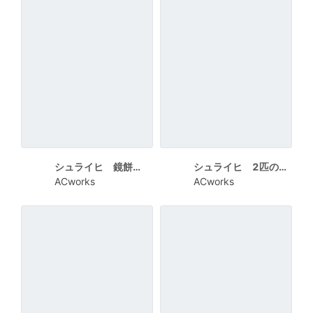
シュライヒ 鏡餅とうさぎ ポップなHAPPY NEW YEAR
シュライヒ 2匹のうさぎ ダイヤ型の枠
ACworks
ACworks