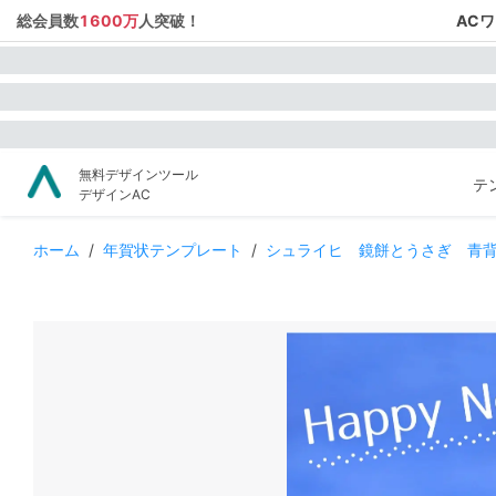
総会員数
1600万
人突破！
AC
無料デザインツール
テ
デザインAC
ホーム
/
年賀状テンプレート
/
シュライヒ 鏡餅とうさぎ 青