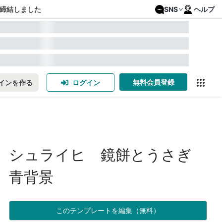
締結しました
SNS
ヘルプ
無料会員登録
インを作る
ログイン
シュライヒ 鏡餅とうさぎ
青背景
このテンプレートを編集（無料）