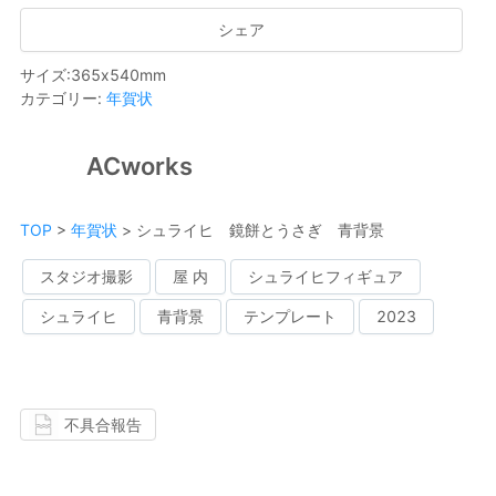
シェア
サイズ
:
365
x
540
mm
カテゴリー
:
年賀状
ACworks
TOP
>
年賀状
>
シュライヒ 鏡餅とうさぎ 青背景
スタジオ撮影
屋 内
シュライヒフィギュア
シュライヒ
青背景
テンプレート
2023
不具合報告