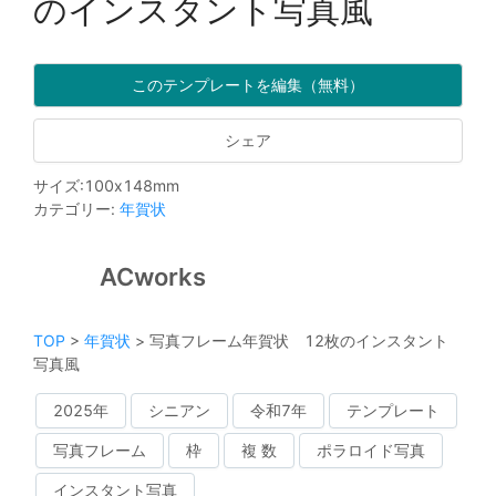
のインスタント写真風
このテンプレートを編集（無料）
シェア
サイズ
:
100
x
148
mm
カテゴリー
:
年賀状
ACworks
TOP
>
年賀状
>
写真フレーム年賀状 12枚のインスタント
写真風
2025年
シニアン
令和7年
テンプレート
写真フレーム
枠
複 数
ポラロイド写真
インスタント写真