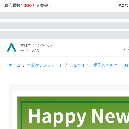
総会員数
1600万
人突破！
AC
無料デザインツール
テ
デザインAC
ホーム
/
年賀状テンプレート
/
シュライヒ 親子のうさぎ HAPPY