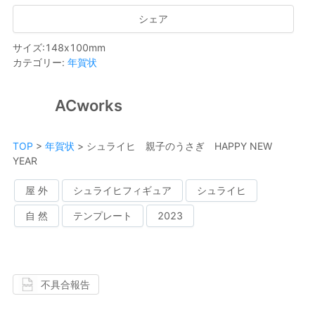
シェア
サイズ
:
148
x
100
mm
カテゴリー
:
年賀状
ACworks
TOP
>
年賀状
>
シュライヒ 親子のうさぎ HAPPY NEW
YEAR
屋 外
シュライヒフィギュア
シュライヒ
自 然
テンプレート
2023
不具合報告