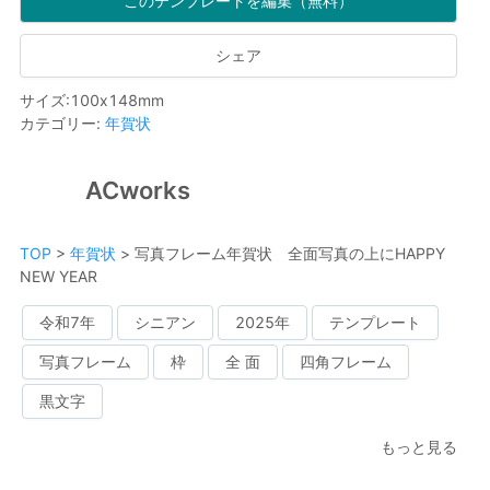
このテンプレートを編集（無料）
シェア
サイズ
:
100
x
148
mm
カテゴリー
:
年賀状
ACworks
TOP
>
年賀状
>
写真フレーム年賀状 全面写真の上にHAPPY
NEW YEAR
令和7年
シニアン
2025年
テンプレート
写真フレーム
枠
全 面
四角フレーム
黒文字
もっと見る