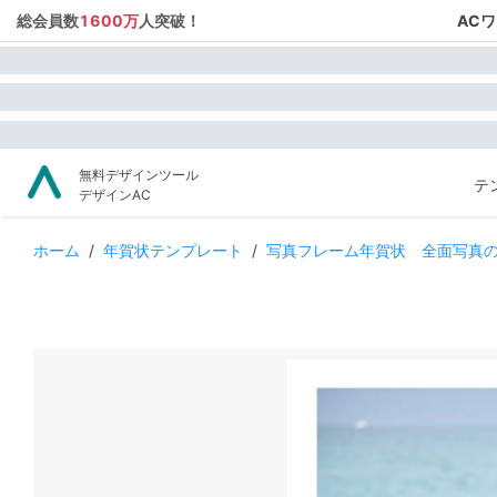
総会員数
1600万
人突破！
AC
無料デザインツール
テ
デザインAC
ホーム
/
年賀状テンプレート
/
写真フレーム年賀状 全面写真の上に