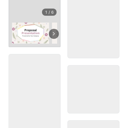
1
/
6