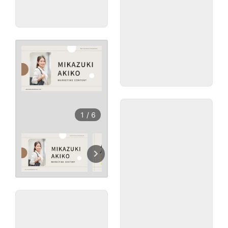
1
/
6