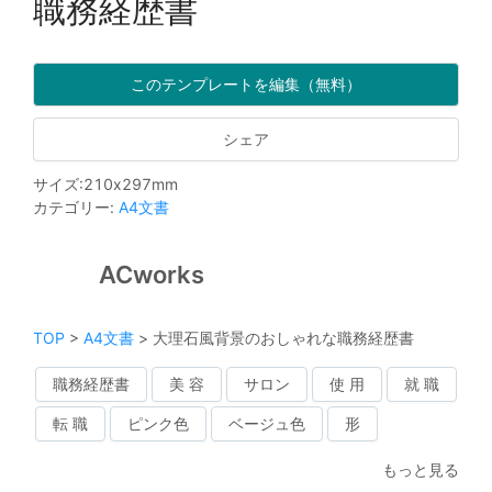
職務経歴書
このテンプレートを編集（無料）
シェア
サイズ
:
210
x
297
mm
カテゴリー
:
A4文書
ACworks
TOP
>
A4文書
>
大理石風背景のおしゃれな職務経歴書
職務経歴書
美 容
サロン
使 用
就 職
転 職
ピンク色
ベージュ色
形
もっと見る