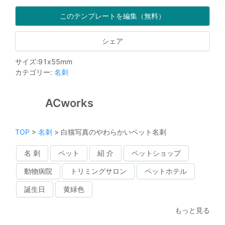
このテンプレートを編集（無料）
シェア
サイズ
:
91
x
55
mm
カテゴリー
:
名刺
ACworks
TOP
>
名刺
>
白猫写真のやわらかいペット名刺
名 刺
ペット
紹 介
ペットショップ
動物病院
トリミングサロン
ペットホテル
誕生日
黄緑色
もっと見る