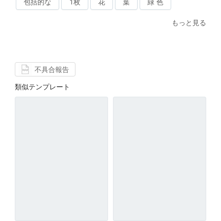
包括的な
1枚
花
葉
緑 色
もっと見る
不具合報告
類似テンプレート