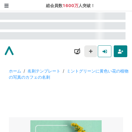
総会員数
1600万
人突破！
ホーム
/
名刺テンプレート
/
ミントグリーンに黄色い花の植物
の写真のカフェの名刺