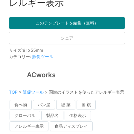
レルギー表示
このテンプレートを編集（無料）
シェア
サイズ
:
91
x
55
mm
カテゴリー
:
販促ツール
ACworks
TOP
>
販促ツール
>
国旗のイラストを使ったアレルギー表示
食べ物
パン屋
総 菜
国 旗
グローバル
製品名
価格表示
アレルギー表示
食品ディスプレイ