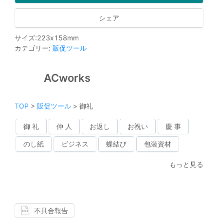
シェア
サイズ
:
223
x
158
mm
カテゴリー
:
販促ツール
ACworks
TOP
>
販促ツール
>
御礼
御 礼
仲 人
お返し
お祝い
慶 事
のし紙
ビジネス
蝶結び
包装資材
もっと見る
不具合報告