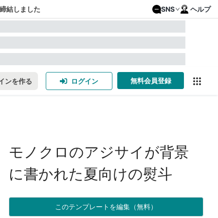
締結しました
SNS
ヘルプ
無料会員登録
インを作る
ログイン
モノクロのアジサイが背景
に書かれた夏向けの熨斗
このテンプレートを編集（無料）