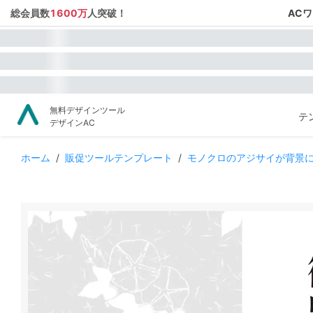
総会員数
1600万
人突破！
AC
無料デザインツール
テ
デザインAC
ホーム
/
販促ツールテンプレート
/
モノクロのアジサイが背景