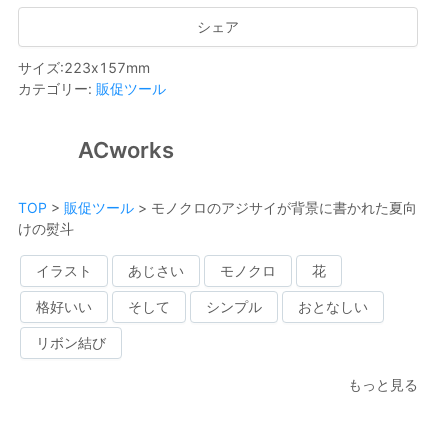
シェア
サイズ
:
223
x
157
mm
カテゴリー
:
販促ツール
ACworks
TOP
>
販促ツール
>
モノクロのアジサイが背景に書かれた夏向
けの熨斗
イラスト
あじさい
モノクロ
花
格好いい
そして
シンプル
おとなしい
リボン結び
もっと見る