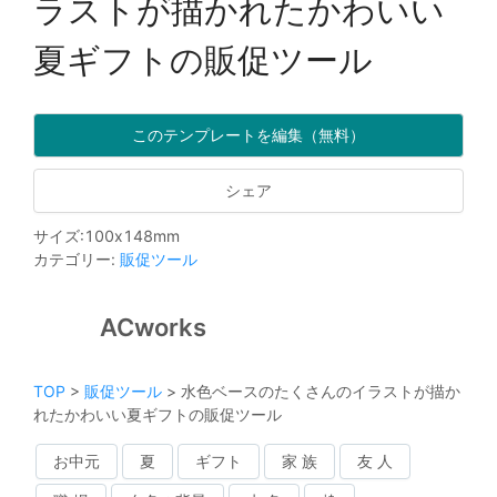
ラストが描かれたかわいい
夏ギフトの販促ツール
このテンプレートを編集（無料）
シェア
サイズ
:
100
x
148
mm
カテゴリー
:
販促ツール
ACworks
TOP
>
販促ツール
>
水色ベースのたくさんのイラストが描か
れたかわいい夏ギフトの販促ツール
お中元
夏
ギフト
家 族
友 人