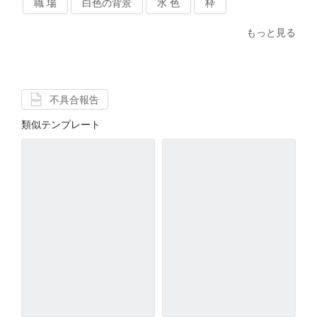
職 場
白色の背景
水 色
枠
もっと見る
不具合報告
類似テンプレート