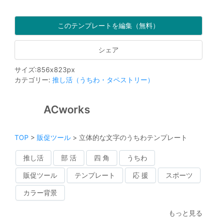
このテンプレートを編集（無料）
シェア
サイズ
:
856
x
823
px
カテゴリー
:
推し活（うちわ・タペストリー）
ACworks
TOP
>
販促ツール
>
立体的な文字のうちわテンプレート
推し活
部 活
四 角
うちわ
販促ツール
テンプレート
応 援
スポーツ
カラー背景
もっと見る