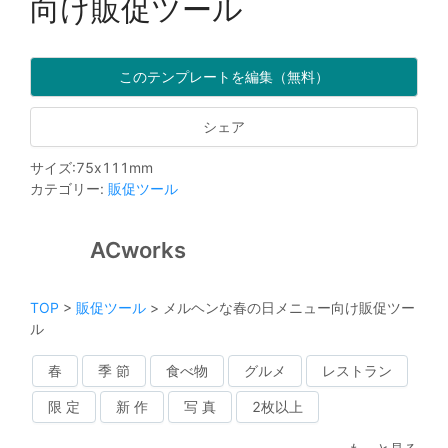
向け販促ツール
このテンプレートを編集（無料）
シェア
サイズ
:
75
x
111
mm
カテゴリー
:
販促ツール
ACworks
TOP
>
販促ツール
>
メルヘンな春の日メニュー向け販促ツー
ル
春
季 節
食べ物
グルメ
レストラン
限 定
新 作
写 真
2枚以上