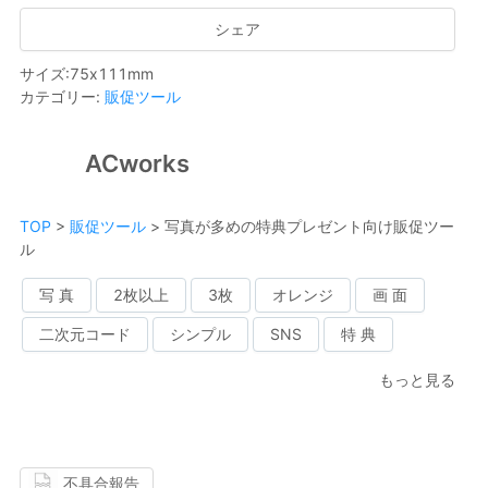
シェア
サイズ
:
75
x
111
mm
カテゴリー
:
販促ツール
ACworks
TOP
>
販促ツール
>
写真が多めの特典プレゼント向け販促ツー
ル
写 真
2枚以上
3枚
オレンジ
画 面
二次元コード
シンプル
SNS
特 典
もっと見る
不具合報告