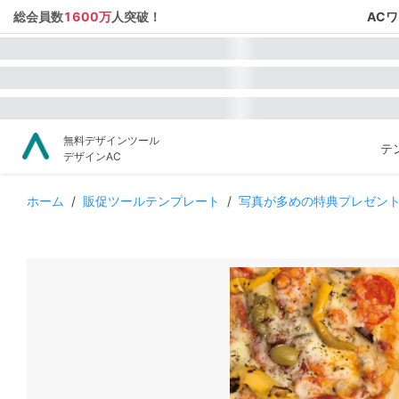
総会員数
1600万
人突破！
AC
無料デザインツール
テ
デザインAC
ホーム
/
販促ツールテンプレート
/
写真が多めの特典プレゼン