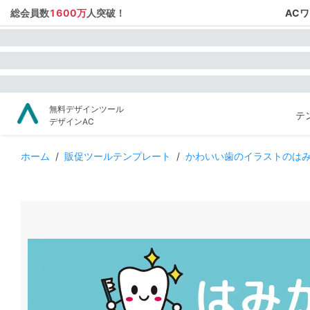
総会員数
1600万
人突破！
AC
無料デザインツール
テ
デザインAC
ホーム
/
販促ツールテンプレート
/
かわいい歯のイラストのは