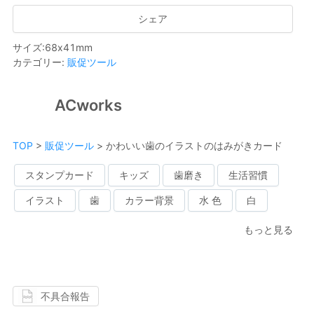
シェア
サイズ
:
68
x
41
mm
カテゴリー
:
販促ツール
ACworks
TOP
>
販促ツール
>
かわいい歯のイラストのはみがきカード
スタンプカード
キッズ
歯磨き
生活習慣
イラスト
歯
カラー背景
水 色
白
もっと見る
不具合報告