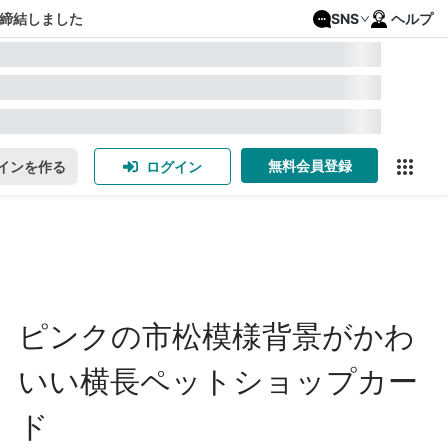
締結しました
SNS
ヘルプ
無料会員登録
インを作る
ログイン
ピンクの市松模様背景がかわ
いい横長ペットショップカー
ド