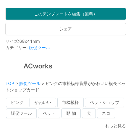
このテンプレートを編集（無料）
シェア
サイズ
:
68
x
41
mm
カテゴリー
:
販促ツール
ACworks
TOP
>
販促ツール
>
ピンクの市松模様背景がかわいい横長ペッ
トショップカード
ピンク
かわいい
市松模様
ペットショップ
販促ツール
ペット
動 物
犬
ネコ
もっと見る