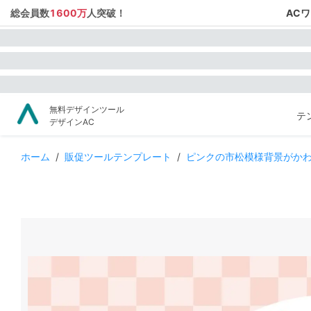
総会員数
1600万
人突破！
AC
無料デザインツール
テ
デザインAC
ホーム
/
販促ツールテンプレート
/
ピンクの市松模様背景がか