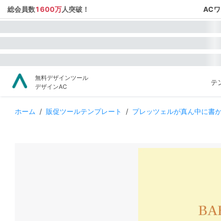
総会員数
1600万
人突破！
AC
無料デザインツール
テ
デザインAC
ホーム
/
販促ツールテンプレート
/
プレッツェルが真ん中に書