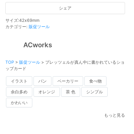
シェア
サイズ
:
42
x
69
mm
カテゴリー
:
販促ツール
ACworks
TOP
>
販促ツール
>
プレッツェルが真ん中に書かれているショ
ップカード
イラスト
パン
ベーカリー
食べ物
余白多め
オレンジ
茶 色
シンプル
かわいい
もっと見る