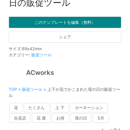
日の販促ツール
このテンプレートを編集（無料）
シェア
サイズ
:
69
x
42
mm
カテゴリー
:
販促ツール
ACworks
TOP
>
販促ツール
>
上下が花でかこまれた母の日の販促ツー
ル
花
たくさん
上 下
カーネーション
生花店
花 屋
お得
母の日
5月