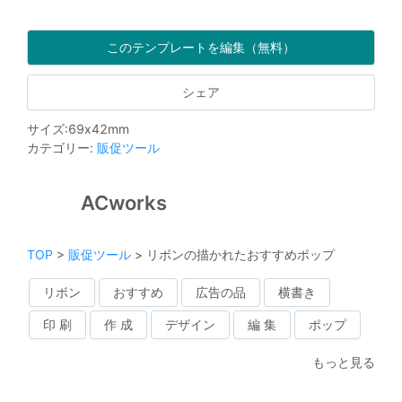
このテンプレートを編集（無料）
シェア
サイズ
:
69
x
42
mm
カテゴリー
:
販促ツール
ACworks
TOP
>
販促ツール
>
リボンの描かれたおすすめポップ
リボン
おすすめ
広告の品
横書き
印 刷
作 成
デザイン
編 集
ポップ
もっと見る