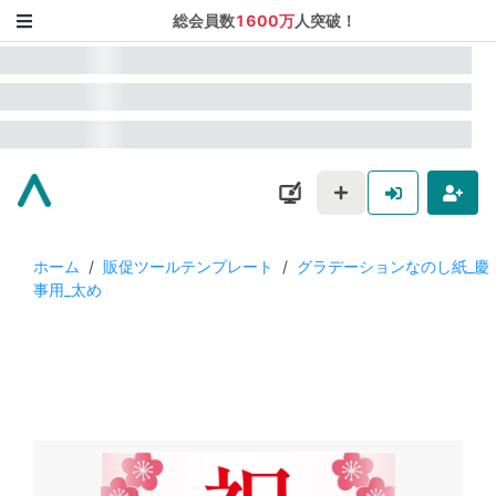
総会員数
1600万
人突破！
ホーム
/
販促ツールテンプレート
/
グラデーションなのし紙_慶
事用_太め