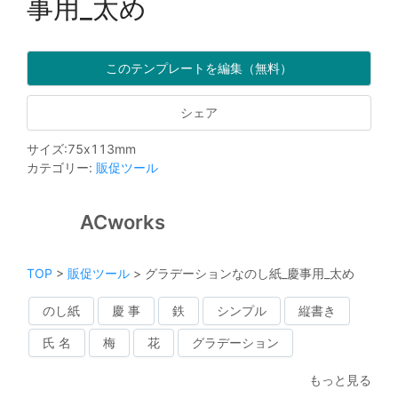
事用_太め
このテンプレートを編集（無料）
シェア
サイズ
:
75
x
113
mm
カテゴリー
:
販促ツール
ACworks
TOP
>
販促ツール
>
グラデーションなのし紙_慶事用_太め
のし紙
慶 事
鉄
シンプル
縦書き
氏 名
梅
花
グラデーション
もっと見る