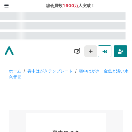
総会員数
1600万
人突破！
ホーム
/
喪中はがきテンプレート
/
喪中はがき 金魚と淡い水
色背景