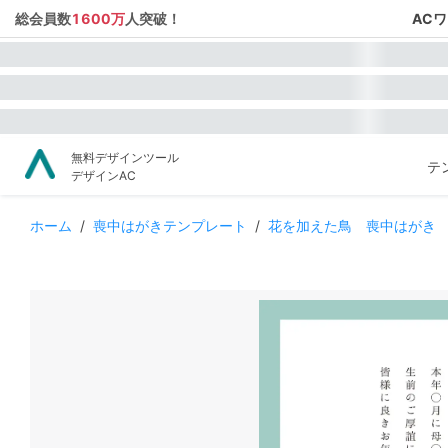
総会員数
1600万
人突破！
AC
無料デザインツール
テ
デザインAC
ホーム
/
喪中はがきテンプレート
/
花を加えた鳥 喪中はがき