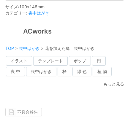
サイズ
:
100
x
148
mm
カテゴリー
:
喪中はがき
ACworks
TOP
>
喪中はがき
>
花を加えた鳥 喪中はがき
イラスト
テンプレート
ポップ
円
喪 中
喪中はがき
枠
緑 色
植 物
もっと見る
不具合報告