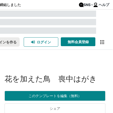
締結しました
SNS
ヘルプ
無料会員登録
インを作る
ログイン
花を加えた鳥 喪中はがき
このテンプレートを編集（無料）
シェア