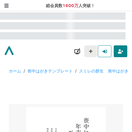
総会員数
1600万
人突破！
ホーム
/
喪中はがきテンプレート
/
スミレの群生 喪中はがき