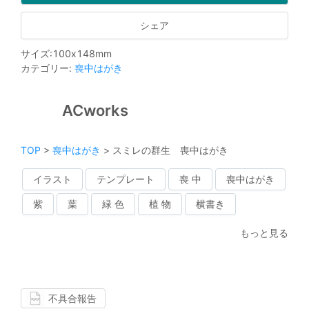
シェア
サイズ
:
100
x
148
mm
カテゴリー
:
喪中はがき
ACworks
TOP
>
喪中はがき
>
スミレの群生 喪中はがき
イラスト
テンプレート
喪 中
喪中はがき
紫
葉
緑 色
植 物
横書き
もっと見る
不具合報告