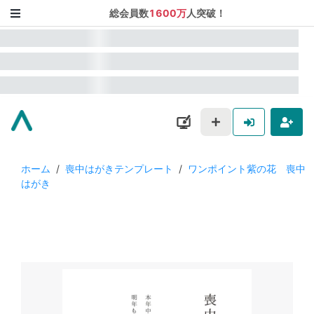
総会員数
1600万
人突破！
ホーム
/
喪中はがきテンプレート
/
ワンポイント紫の花 喪中
はがき