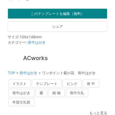
このテンプレートを編集（無料）
シェア
サイズ
:
100
x
148
mm
カテゴリー
:
喪中はがき
ACworks
TOP
>
喪中はがき
>
ワンポイント紫の花 喪中はがき
イラスト
テンプレート
ピンク
喪 中
喪中はがき
紫
植 物
喪中欠礼
年賀欠礼状
もっと見る