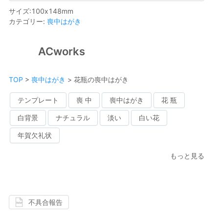
サイズ
:
100
x
148
mm
カテゴリー
:
喪中はがき
ACworks
TOP
>
喪中はがき
>
花瓶の喪中はがき
テンプレート
喪 中
喪中はがき
花 瓶
白背景
ナチュラル
淡い
白い花
年賀欠礼状
もっと見る
不具合報告