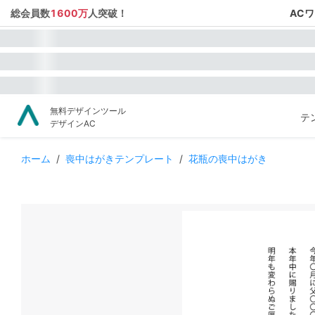
総会員数
1600万
人突破！
AC
無料デザインツール
テ
デザインAC
ホーム
/
喪中はがきテンプレート
/
花瓶の喪中はがき