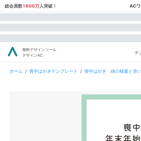
総会員数
1600万
人突破！
AC
無料デザインツール
テ
デザインAC
ホーム
/
喪中はがきテンプレート
/
喪中はがき 緑の枝葉と赤