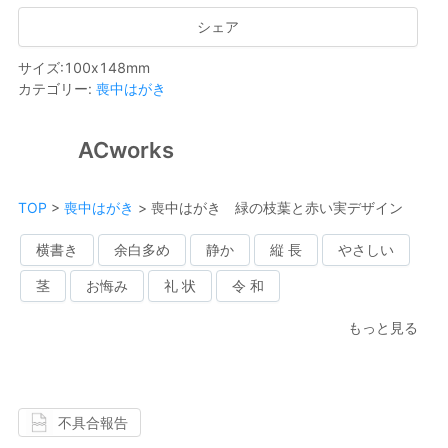
シェア
サイズ
:
100
x
148
mm
カテゴリー
:
喪中はがき
ACworks
TOP
>
喪中はがき
>
喪中はがき 緑の枝葉と赤い実デザイン
横書き
余白多め
静か
縦 長
やさしい
茎
お悔み
礼 状
令 和
もっと見る
不具合報告