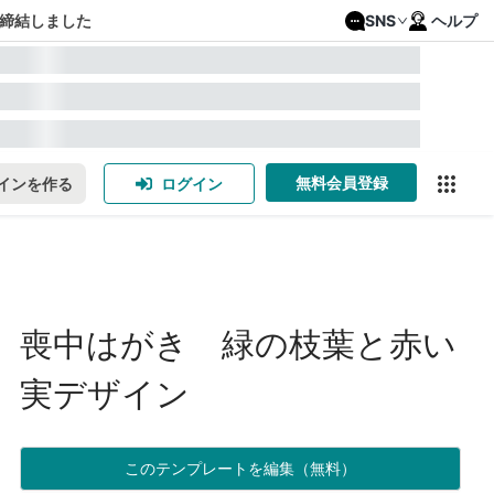
締結しました
SNS
ヘルプ
無料会員登録
インを作る
ログイン
喪中はがき 緑の枝葉と赤い
実デザイン
このテンプレートを編集（無料）