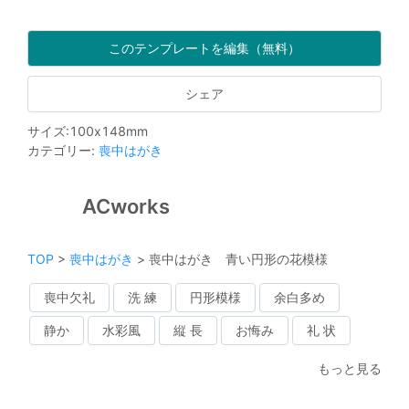
このテンプレートを編集（無料）
シェア
サイズ
:
100
x
148
mm
カテゴリー
:
喪中はがき
ACworks
TOP
>
喪中はがき
>
喪中はがき 青い円形の花模様
喪中欠礼
洗 練
円形模様
余白多め
静か
水彩風
縦 長
お悔み
礼 状
もっと見る