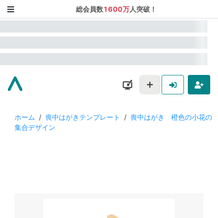
総会員数
1600万
人突破！
ホーム
/
喪中はがきテンプレート
/
喪中はがき 橙色の小花の
集合デザイン