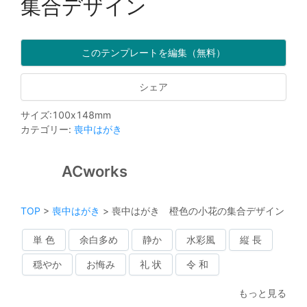
集合デザイン
このテンプレートを編集（無料）
シェア
サイズ
:
100
x
148
mm
カテゴリー
:
喪中はがき
ACworks
TOP
>
喪中はがき
>
喪中はがき 橙色の小花の集合デザイン
単 色
余白多め
静か
水彩風
縦 長
穏やか
お悔み
礼 状
令 和
もっと見る