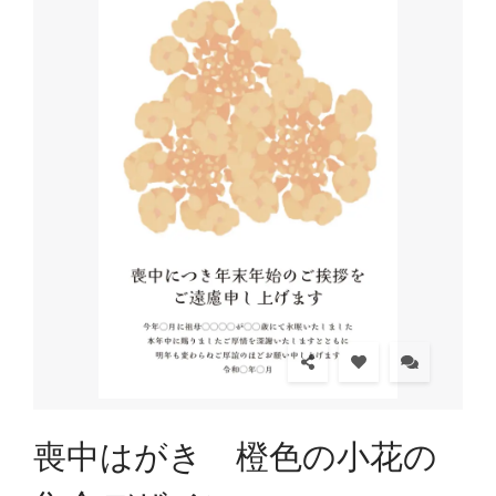
喪中はがき 橙色の小花の