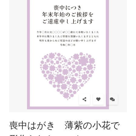
喪中はがき 薄紫の小花で