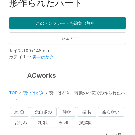
形作られたハート
このテンプレートを編集（無料）
シェア
サイズ
:
100
x
148
mm
カテゴリー
:
喪中はがき
ACworks
TOP
>
喪中はがき
>
喪中はがき 薄紫の小花で形作られたハ
ート
灰 色
余白多め
静か
縦 長
柔らかい
お悔み
礼 状
令 和
挨拶状