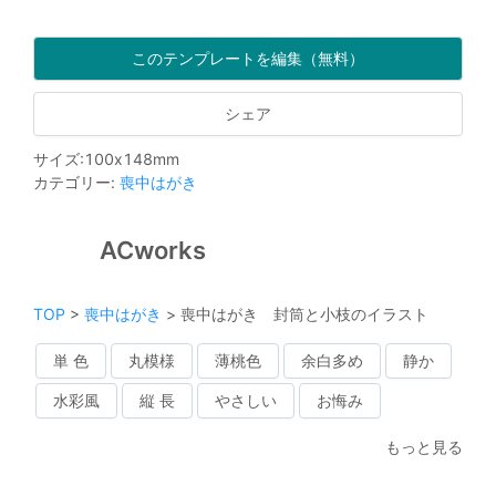
このテンプレートを編集（無料）
シェア
サイズ
:
100
x
148
mm
カテゴリー
:
喪中はがき
ACworks
TOP
>
喪中はがき
>
喪中はがき 封筒と小枝のイラスト
単 色
丸模様
薄桃色
余白多め
静か
水彩風
縦 長
やさしい
お悔み
もっと見る