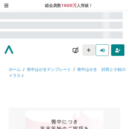
総会員数
1600万
人突破！
ホーム
/
喪中はがきテンプレート
/
喪中はがき 封筒と小枝の
イラスト