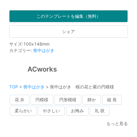
このテンプレートを編集（無料）
シェア
サイズ
:
100
x
148
mm
カテゴリー
:
喪中はがき
ACworks
TOP
>
喪中はがき
>
喪中はがき 桜の花と紫の円模様
花 弁
円模様
円形模様
静か
縦 長
柔らかい
やさしい
お悔み
礼 状
もっと見る