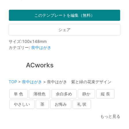
このテンプレートを編集（無料）
シェア
サイズ
:
100
x
148
mm
カテゴリー
:
喪中はがき
ACworks
TOP
>
喪中はがき
>
喪中はがき 紫と緑の花束デザイン
単 色
薄桃色
余白多め
静か
縦 長
やさしい
茎
お悔み
礼 状
もっと見る