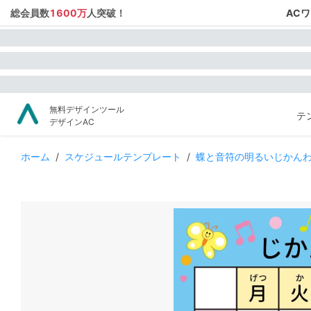
総会員数
1600万
人突破！
AC
無料デザインツール
テ
デザインAC
ホーム
/
スケジュールテンプレート
/
蝶と音符の明るいじかん