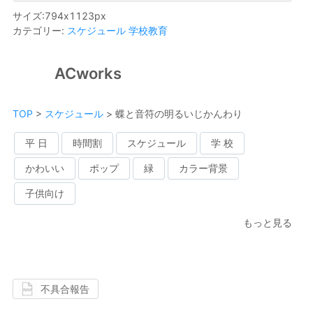
サイズ
:
794
x
1123
px
カテゴリー
:
スケジュール
学校教育
ACworks
TOP
>
スケジュール
>
蝶と音符の明るいじかんわり
平 日
時間割
スケジュール
学 校
かわいい
ポップ
緑
カラー背景
子供向け
もっと見る
不具合報告