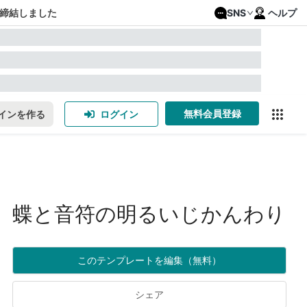
締結しました
SNS
ヘルプ
無料会員登録
インを作る
ログイン
蝶と音符の明るいじかんわり
このテンプレートを編集（無料）
シェア