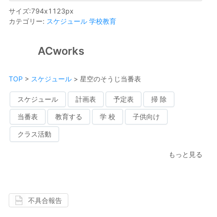
サイズ
:
794
x
1123
px
カテゴリー
:
スケジュール
学校教育
ACworks
TOP
>
スケジュール
>
星空のそうじ当番表
スケジュール
計画表
予定表
掃 除
当番表
教育する
学 校
子供向け
クラス活動
もっと見る
不具合報告