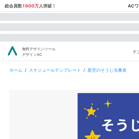
総会員数
1600万
人突破！
AC
無料デザインツール
テ
デザインAC
ホーム
/
スケジュールテンプレート
/
星空のそうじ当番表