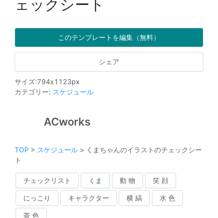
ェックシート
このテンプレートを編集（無料）
シェア
サイズ
:
794
x
1123
px
カテゴリー
:
スケジュール
ACworks
TOP
>
スケジュール
>
くまちゃんのイラストのチェックシー
ト
チェックリスト
くま
動 物
笑 顔
にっこり
キャラクター
横 縞
水 色
茶 色