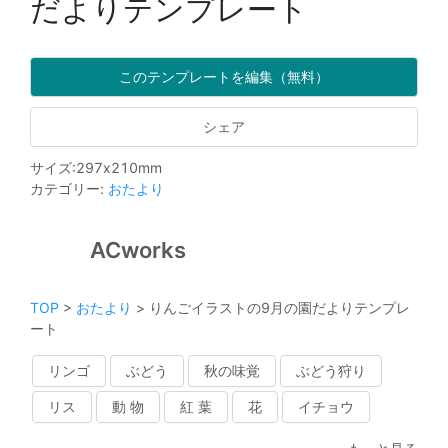
だよりテンプレート
このテンプレートを編集（無料）
シェア
サイズ
:
297
x
210
mm
カテゴリー
:
おたより
ACworks
TOP
>
おたより
>
りんごイラストの9月の園だよりテンプレ
ート
リンゴ
ぶどう
秋の味覚
ぶどう狩り
リス
動 物
紅 葉
花
イチョウ