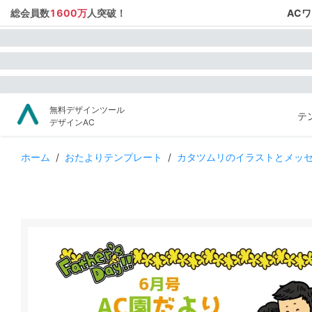
総会員数
1600万
人突破！
AC
無料デザインツール
テ
デザインAC
ホーム
/
おたよりテンプレート
/
カタツムリのイラストとメッ