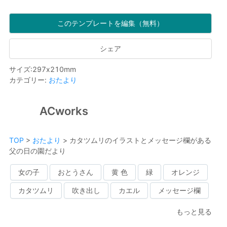
このテンプレートを編集（無料）
シェア
サイズ
:
297
x
210
mm
カテゴリー
:
おたより
ACworks
TOP
>
おたより
>
カタツムリのイラストとメッセージ欄がある
父の日の園だより
女の子
おとうさん
黄 色
緑
オレンジ
カタツムリ
吹き出し
カエル
メッセージ欄
もっと見る