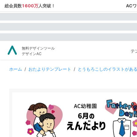
総会員数
1600万
人突破！
AC
無料デザインツール
テ
デザインAC
ホーム
/
おたよりテンプレート
/
とうもろこしのイラストがあ