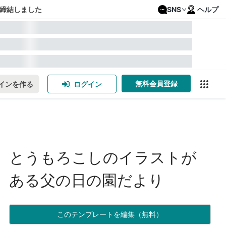
締結しました
SNS
ヘルプ
無料会員登録
インを作る
ログイン
とうもろこしのイラストが
ある父の日の園だより
このテンプレートを編集（無料）