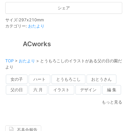
シェア
サイズ
:
297
x
210
mm
カテゴリー
:
おたより
ACworks
TOP
>
おたより
>
とうもろこしのイラストがある父の日の園だ
より
女の子
ハート
とうもろこし
おとうさん
父の日
六 月
イラスト
デザイン
編 集
もっと見る
不具合報告