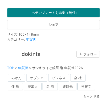
このテンプレートを編集（無料）
シェア
サイズ
:
100
x
148
mm
カテゴリー
:
年賀状
dokinta
フォロー
TOP
>
年賀状
>
サンキライと鏡餅 縦 年賀状2026
みかん
オブジェ
ビジネス
会 社
住 所
差出人
名 前
連絡先
挨拶文
もっと見る