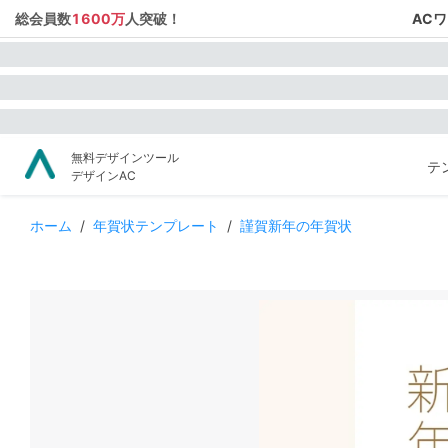
総会員数
1600万
人突破！
AC
無料デザインツール
テ
デザインAC
ホーム
/
年賀状テンプレート
/
謹賀新年の年賀状