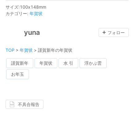
サイズ
:
100
x
148
mm
カテゴリー
:
年賀状
yuna
フォロー
TOP
>
年賀状
>
謹賀新年の年賀状
謹賀新年
年賀状
水 引
浮かぶ雲
お年玉
不具合報告