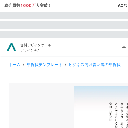
総会員数
1600万
人突破！
AC
無料デザインツール
テ
デザインAC
ホーム
/
年賀状テンプレート
/
ビジネス向け青い馬の年賀状