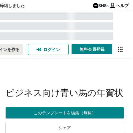
締結しました
SNS
ヘルプ
無料会員登録
インを作る
ログイン
ビジネス向け青い馬の年賀状
このテンプレートを編集（無料）
シェア