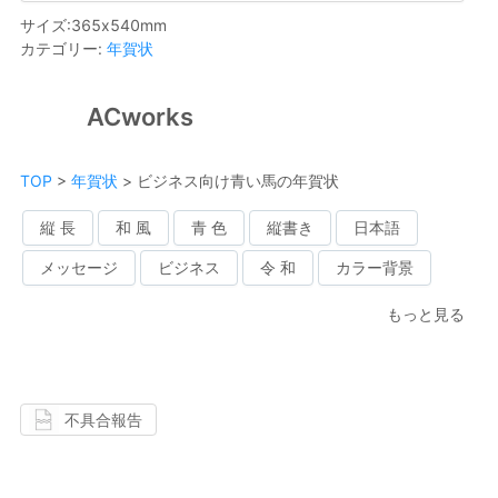
サイズ
:
365
x
540
mm
カテゴリー
:
年賀状
ACworks
TOP
>
年賀状
>
ビジネス向け青い馬の年賀状
縦 長
和 風
青 色
縦書き
日本語
メッセージ
ビジネス
令 和
カラー背景
もっと見る
不具合報告