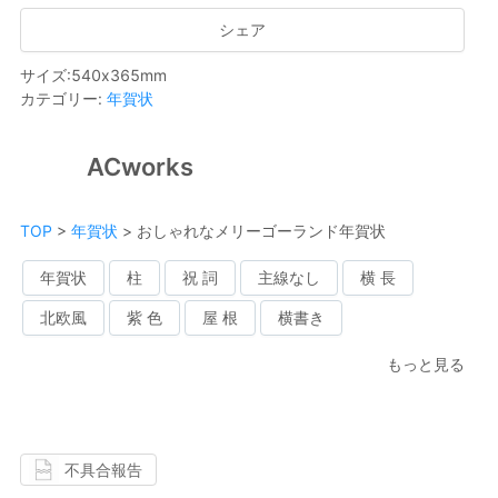
シェア
サイズ
:
540
x
365
mm
カテゴリー
:
年賀状
ACworks
TOP
>
年賀状
>
おしゃれなメリーゴーランド年賀状
年賀状
柱
祝 詞
主線なし
横 長
北欧風
紫 色
屋 根
横書き
もっと見る
不具合報告