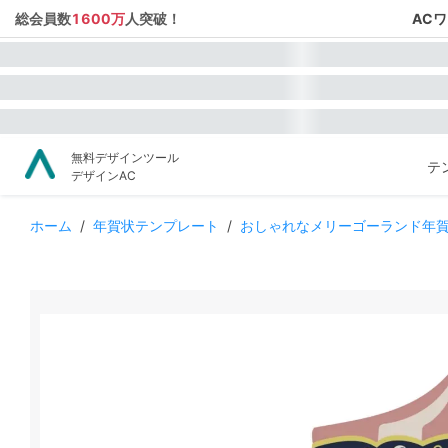
総会員数
1600万
人突破！
AC
無料デザインツール
テ
デザインAC
ホーム
/
年賀状テンプレート
/
おしゃれなメリーゴーランド年